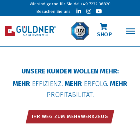
Wir sind gerne für Sie da!
+49 7232 36820
Besuchen Sie uns:
SHOP
UNSERE KUNDEN WOLLEN MEHR:
MEHR
EFFIZIENZ.
MEHR
ERFOLG.
MEHR
PROFITABILITÄT.
IHR WEG ZUM MEHRWERKZEUG