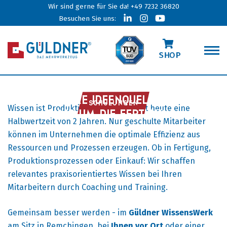
Wir sind gerne für Sie da!
+49 7232 36820
Besuchen Sie uns:
SHOP
IHRE IDEENQUELLE
SCHULUNGEN
Wissen ist Produktionsfaktor und hat heute eine
RUND UM DIE FERTIGUNG.
Halbwertzeit von 2 Jahren. Nur geschulte Mitarbeiter
können im Unternehmen die optimale Effizienz aus
Ressourcen und Prozessen erzeugen. Ob in Fertigung,
Produktionsprozessen oder Einkauf: Wir schaffen
relevantes praxisorientiertes Wissen bei Ihren
Mitarbeitern durch Coaching und Training.
Gemeinsam besser werden - im
Güldner WissensWerk
am Sitz in Remchingen, bei
Ihnen vor Ort
oder einer